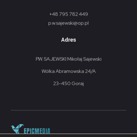
+48 795 782 449
p.w.sajewski@op.pl
Adres
P.W. SAJEWSKI Mikołaj Sajewski
Wólka Abramowska 24/A
23-450 Goraj