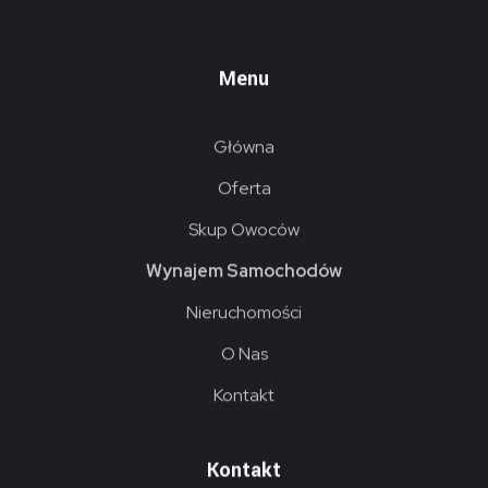
grupasajewski
Transport, spedycja i logistyka
Menu
Główna
Oferta
Skup Owoców
Wynajem Samochodów
Nieruchomości
O Nas
Kontakt
Kontakt